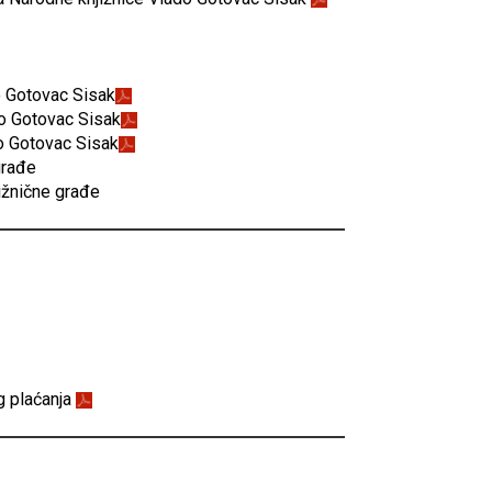
do Gotovac Sisak
ado Gotovac Sisak
do Gotovac Sisak
građe
jižnične građe
g plaćanja