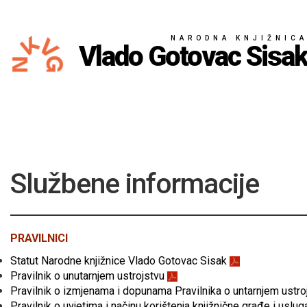
NARODNA KNJIŽNIC
Vlado Gotovac Sisa
Službene informacije
PRAVILNICI
Statut Narodne knjižnice Vlado Gotovac Sisak
Pravilnik o unutarnjem ustrojstvu
Pravilnik o izmjenama
i
dopunama Pravilnika o untarnjem ustro
Pravilnik o uvjetima i načinu korištenja knjižnične građe i usl