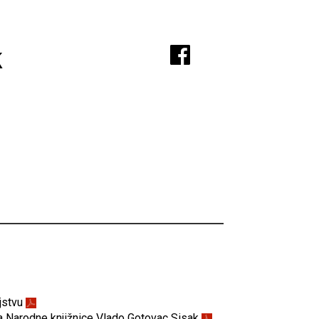
A
k
jstvu
uga Narodne knjižnice Vlado Gotovac Sisak