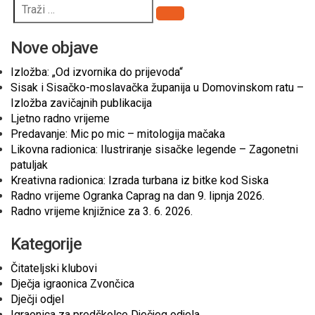
Pretraži
Nove objave
Izložba: „Od izvornika do prijevoda“
Sisak i Sisačko-moslavačka županija u Domovinskom ratu –
Izložba zavičajnih publikacija
Ljetno radno vrijeme
Predavanje: Mic po mic – mitologija mačaka
Likovna radionica: Ilustriranje sisačke legende – Zagonetni
patuljak
Kreativna radionica: Izrada turbana iz bitke kod Siska
Radno vrijeme Ogranka Caprag na dan 9. lipnja 2026.
Radno vrijeme knjižnice za 3. 6. 2026.
Kategorije
Čitateljski klubovi
Dječja igraonica Zvončica
Dječji odjel
Igraonica za predškolce Dječjeg odjela