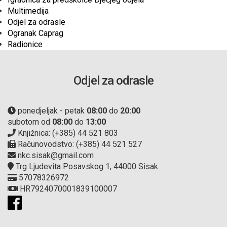
Multimedija
Odjel za odrasle
Ogranak Caprag
Radionice
Odjel za odrasle
ponedjeljak - petak
08:00
do
20:00
subotom od
08:00
do
13:00
Knjižnica: (+385) 44 521 803
Računovodstvo: (+385) 44 521 527
nkc.sisak@gmail.com
Trg Ljudevita Posavskog 1, 44000 Sisak
57078326972
HR7924070001839100007