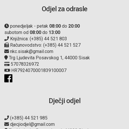
Odjel za odrasle
ponedjeljak - petak
08:00
do
20:00
subotom od
08:00
do
13:00
Knjižnica: (+385) 44 521 803
Računovodstvo: (+385) 44 521 527
nkc.sisak@gmail.com
Trg Ljudevita Posavskog 1, 44000 Sisak
57078326972
HR7924070001839100007
Dječji odjel
(+385) 44 521 985
djecjiodjel@gmail.com