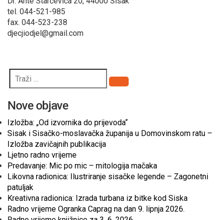
Dr. Ante Starčevića 20, 44000 Sisak
tel. 044-521-985
fax. 044-523-238
djecjiodjel@gmail.com
Pretraži
Nove objave
Izložba: „Od izvornika do prijevoda“
Sisak i Sisačko-moslavačka županija u Domovinskom ratu –
Izložba zavičajnih publikacija
Ljetno radno vrijeme
Predavanje: Mic po mic – mitologija mačaka
Likovna radionica: Ilustriranje sisačke legende – Zagonetni
patuljak
Kreativna radionica: Izrada turbana iz bitke kod Siska
Radno vrijeme Ogranka Caprag na dan 9. lipnja 2026.
Radno vrijeme knjižnice za 3. 6. 2026.