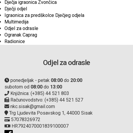
Dječja igraonica Zvončica
Dječji odjel
Igraonica za predškolce Dječjeg odjela
Multimedija
Odjel za odrasle
Ogranak Caprag
Radionice
Odjel za odrasle
ponedjeljak - petak
08:00
do
20:00
subotom od
08:00
do
13:00
Knjižnica: (+385) 44 521 803
Računovodstvo: (+385) 44 521 527
nkc.sisak@gmail.com
Trg Ljudevita Posavskog 1, 44000 Sisak
57078326972
HR7924070001839100007