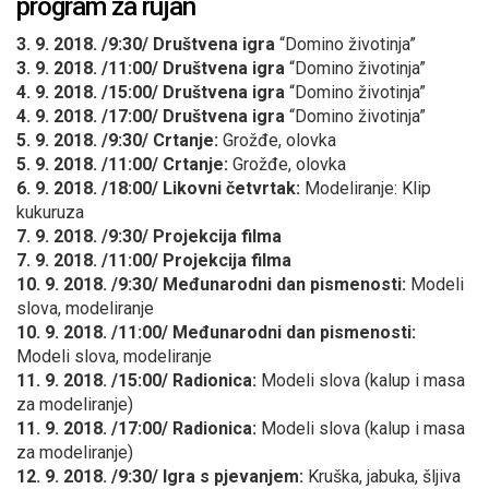
program za rujan
3. 9. 2018. /9:30/ Društvena igra
“Domino životinja”
3. 9. 2018. /11:00/ Društvena igra
“Domino životinja”
4. 9. 2018. /15:00/ Društvena igra
“Domino životinja”
4. 9. 2018. /17:00/ Društvena igra
“Domino životinja”
5. 9. 2018. /9:30/ Crtanje:
Grožđe, olovka
5. 9. 2018. /11:00/ Crtanje:
Grožđe, olovka
6. 9. 2018. /18:00/ Likovni četvrtak:
Modeliranje: Klip
kukuruza
7. 9. 2018. /9:30/ Projekcija filma
7. 9. 2018. /11:00/ Projekcija filma
10. 9. 2018. /9:30/ Međunarodni dan pismenosti:
Modeli
slova, modeliranje
10. 9. 2018. /11:00/ Međunarodni dan pismenosti:
Modeli slova, modeliranje
11. 9. 2018. /15:00/ Radionica:
Modeli slova (kalup i masa
za modeliranje)
11. 9. 2018. /17:00/ Radionica:
Modeli slova (kalup i masa
za modeliranje)
12. 9. 2018. /9:30/ Igra s pjevanjem:
Kruška, jabuka, šljiva