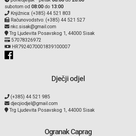
subotom od
08:00
do
13:00
Knjižnica: (+385) 44 521 803
Računovodstvo: (+385) 44 521 527
nkc.sisak@gmail.com
Trg Ljudevita Posavskog 1, 44000 Sisak
57078326972
HR7924070001839100007
Dječji odjel
(+385) 44 521 985
djecjiodjel@gmail.com
Trg Ljudevita Posavskog 1, 44000 Sisak
Ogranak Caprag