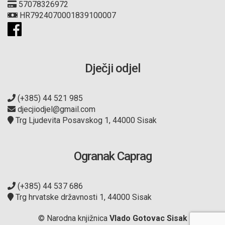
57078326972
HR7924070001839100007
Dječji odjel
(+385) 44 521 985
djecjiodjel@gmail.com
Trg Ljudevita Posavskog 1, 44000 Sisak
Ogranak Caprag
(+385) 44 537 686
Trg hrvatske državnosti 1, 44000 Sisak
© Narodna knjižnica
Vlado Gotovac Sisak