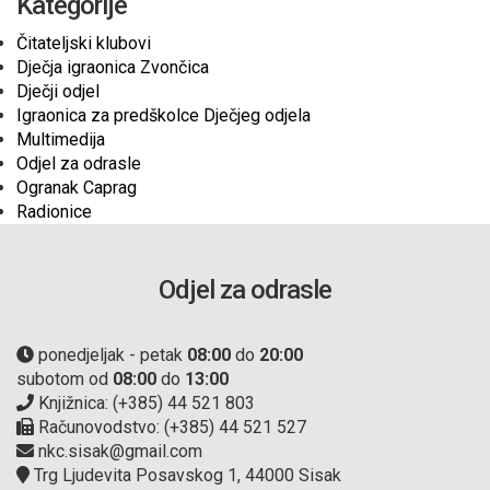
Kategorije
Čitateljski klubovi
Dječja igraonica Zvončica
Dječji odjel
Igraonica za predškolce Dječjeg odjela
Multimedija
Odjel za odrasle
Ogranak Caprag
Radionice
Odjel za odrasle
ponedjeljak - petak
08:00
do
20:00
subotom od
08:00
do
13:00
Knjižnica: (+385) 44 521 803
Računovodstvo: (+385) 44 521 527
nkc.sisak@gmail.com
Trg Ljudevita Posavskog 1, 44000 Sisak