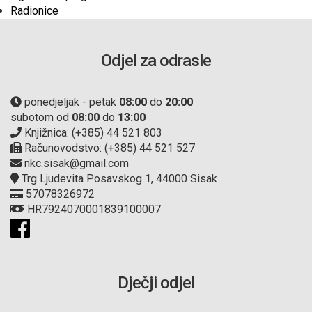
Radionice
Odjel za odrasle
ponedjeljak - petak
08:00
do
20:00
subotom od
08:00
do
13:00
Knjižnica: (+385) 44 521 803
Računovodstvo: (+385) 44 521 527
nkc.sisak@gmail.com
Trg Ljudevita Posavskog 1, 44000 Sisak
57078326972
HR7924070001839100007
Dječji odjel