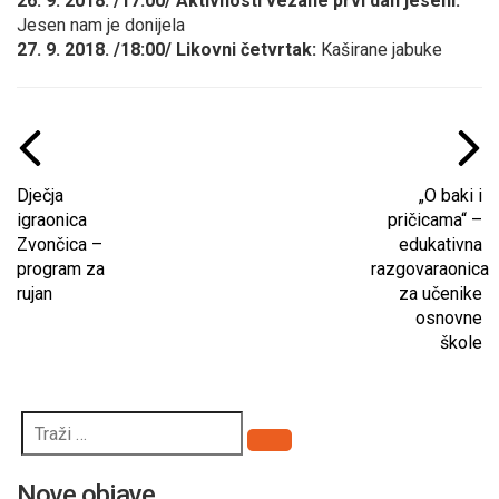
26. 9. 2018. /17:00/ Aktivnosti vezane prvi dan jeseni:
Jesen nam je donijela
27. 9. 2018. /18:00/ Likovni četvrtak:
Kaširane jabuke
Dječja
„O baki i
igraonica
pričicama“ –
Zvončica –
edukativna
program za
razgovaraonica
rujan
za učenike
osnovne
škole
Pretraži
Nove objave