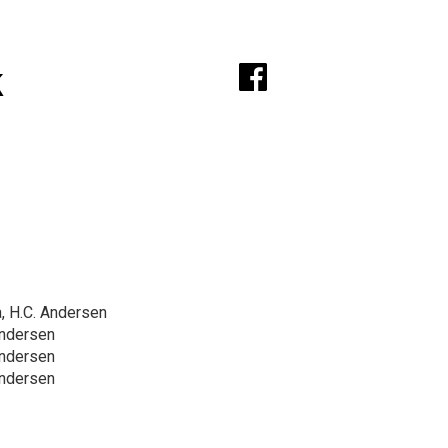
A
k
a, H.C. Andersen
 Andersen
 Andersen
 Andersen