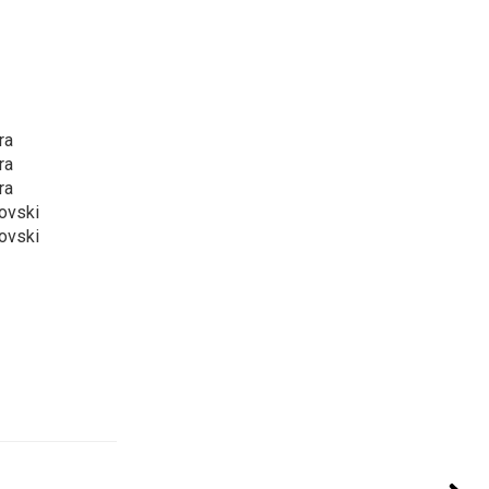
ra
ra
ra
kovski
kovski