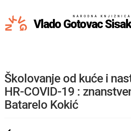
NARODNA KNJIŽNIC
Vlado Gotovac Sisa
Školovanje od kuće i nast
HR-COVID-19 : znanstven
Batarelo Kokić