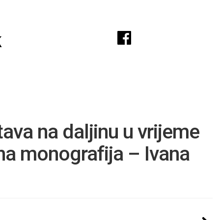
A
k
ava na daljinu u vrijeme
a monografija – Ivana