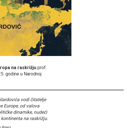
uropa na raskrižju
prof.
025. godine u Narodnoj
lardovića vodi čitatelje
e Europe, od valova
itičke dinamike, nudeći
 kontinenta na raskrižju.
u Rijeci