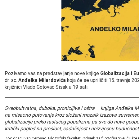
Pozivamo vas na predstavljanje nove knjige
Globalizacija i E
dr. sc.
Anđelka Milardovića
koja će se upriličiti 15. travnja 2
knjižnici Vlado Gotovac Sisak u 19 sati.
Sveobuhvatna, duboka, pronicljiva i oštra – knjiga Anđelka Mi
na misaono putovanje kroz složeni mozaik izazova suvremen
globalizacije preko rastućeg populizma pa sve do nove geopol
kritički pogled na prošlost, sadašnjost i neizvjesnu budućnost
Doc.dr.sc. Ivan Cerovac, Filozofski fakultet, Odsjek za filozofiju Sveučilište 