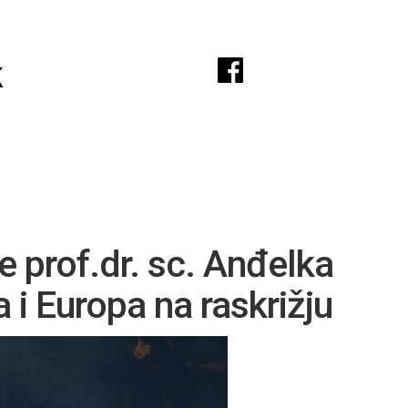
A
k
e prof.dr. sc. Anđelka
 i Europa na raskrižju