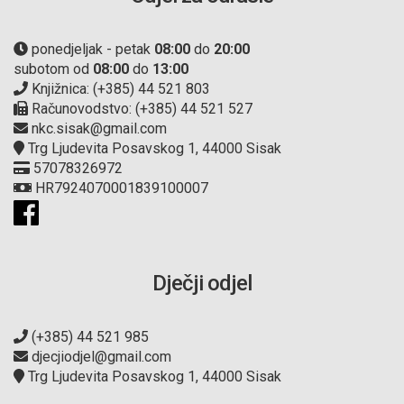
ponedjeljak - petak
08:00
do
20:00
subotom od
08:00
do
13:00
Knjižnica: (+385) 44 521 803
Računovodstvo: (+385) 44 521 527
nkc.sisak@gmail.com
Trg Ljudevita Posavskog 1, 44000 Sisak
57078326972
HR7924070001839100007
Dječji odjel
(+385) 44 521 985
djecjiodjel@gmail.com
Trg Ljudevita Posavskog 1, 44000 Sisak