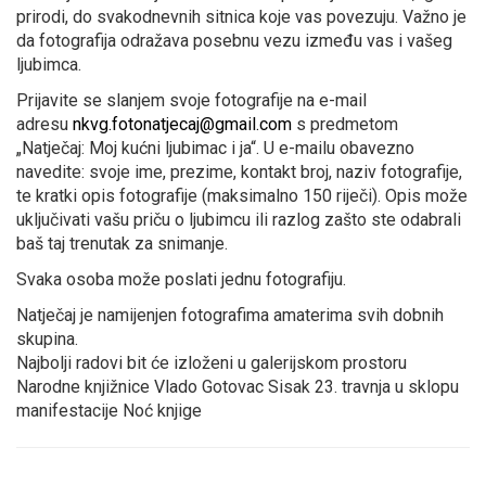
prirodi, do svakodnevnih sitnica koje vas povezuju. Važno je
da fotografija odražava posebnu vezu između vas i vašeg
ljubimca.
Prijavite se slanjem svoje fotografije na e-mail
adresu
nkvg.fotonatjecaj@gmail.com
s predmetom
„Natječaj: Moj kućni ljubimac i ja“. U e-mailu obavezno
navedite: svoje ime, prezime, kontakt broj, naziv fotografije,
te kratki opis fotografije (maksimalno 150 riječi). Opis može
uključivati vašu priču o ljubimcu ili razlog zašto ste odabrali
baš taj trenutak za snimanje.
Svaka osoba može poslati jednu fotografiju.
Natječaj je namijenjen fotografima amaterima svih dobnih
skupina.
Najbolji radovi bit će izloženi u galerijskom prostoru
Narodne knjižnice Vlado Gotovac Sisak 23. travnja u sklopu
manifestacije Noć knjige