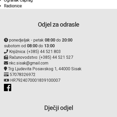
Ogranak Caprag
Radionice
Odjel za odrasle
ponedjeljak - petak
08:00
do
20:00
subotom od
08:00
do
13:00
Knjižnica: (+385) 44 521 803
Računovodstvo: (+385) 44 521 527
nkc.sisak@gmail.com
Trg Ljudevita Posavskog 1, 44000 Sisak
57078326972
HR7924070001839100007
Dječji odjel