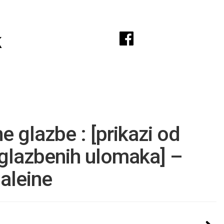
A
k
e glazbe : [prikazi od
 glazbenih ulomaka] –
Baleine