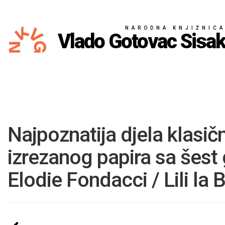
NARODNA KNJIŽNIC
Vlado Gotovac Sisa
Najpoznatija djela klasičn
izrezanog papira sa šest
Elodie Fondacci / Lili la 