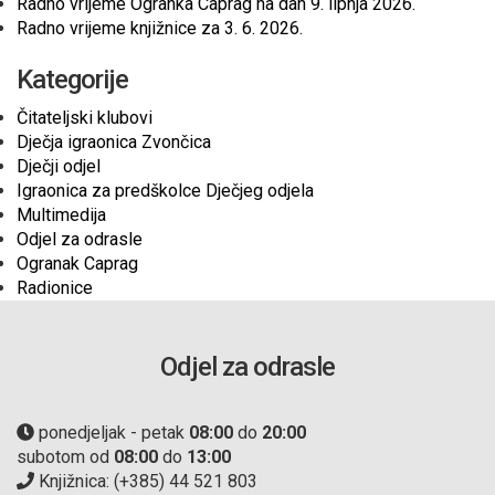
Radno vrijeme Ogranka Caprag na dan 9. lipnja 2026.
Radno vrijeme knjižnice za 3. 6. 2026.
Kategorije
Čitateljski klubovi
Dječja igraonica Zvončica
Dječji odjel
Igraonica za predškolce Dječjeg odjela
Multimedija
Odjel za odrasle
Ogranak Caprag
Radionice
Odjel za odrasle
ponedjeljak - petak
08:00
do
20:00
subotom od
08:00
do
13:00
Knjižnica: (+385) 44 521 803