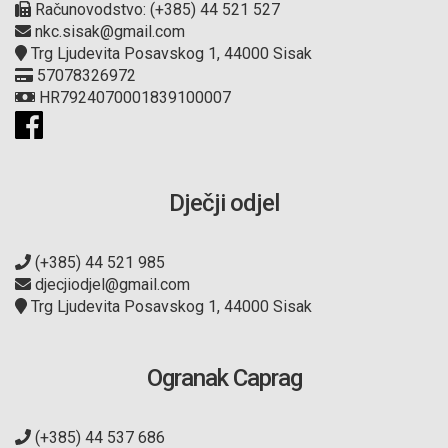
Računovodstvo: (+385) 44 521 527
nkc.sisak@gmail.com
Trg Ljudevita Posavskog 1, 44000 Sisak
57078326972
HR7924070001839100007
Dječji odjel
(+385) 44 521 985
djecjiodjel@gmail.com
Trg Ljudevita Posavskog 1, 44000 Sisak
Ogranak Caprag
(+385) 44 537 686