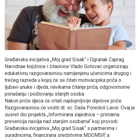
Građanska inicijativa „Moj grad Sisak“ i Ogranak Caprag
Narodnae knjižnice i čitaonice Vlado Gotovac organiziraju
edukativnu razgovaraonicu namijenjenu učenicima drugog i
trećeg razreda u kojoj će se čitati motivacijska priča o
ljubavi unuke i djeda, navikama čitanja priča, odgovornome
ponašanju i poštovanju starijih osoba.
Nakon priče djeca će crtati najdojmljivije dijelove priče.
Razgovaraonicu će voditi dr. sc. Daša Poredoš Lavor. Ovaj je
susret dio projekta „Informirana zajednica – primarna
prevencija nasilja nad starijim osobama“ koji provodi
Građanska inicijativa „Moj grad Sisak“ s partnerima i
suradnicima, financirana sredstvima MDOMSP, a