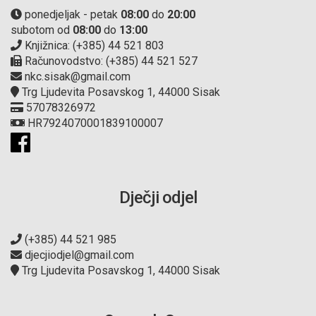
ponedjeljak - petak
08:00
do
20:00
subotom od
08:00
do
13:00
Knjižnica: (+385) 44 521 803
Računovodstvo: (+385) 44 521 527
nkc.sisak@gmail.com
Trg Ljudevita Posavskog 1, 44000 Sisak
57078326972
HR7924070001839100007
Dječji odjel
(+385) 44 521 985
djecjiodjel@gmail.com
Trg Ljudevita Posavskog 1, 44000 Sisak