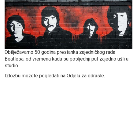
Obilježavamo 50 godina prestanka zajedničkog rada
Beatlesa, od vremena kada su posljednji put zajedno ušli u
studio.
Izložbu možete pogledati na Odjelu za odrasle.
Brojevi
Prethodna
Stranica
Stranica
Stranica
Stranica
Stranic
Slje
stranica
stra
stranica
objava