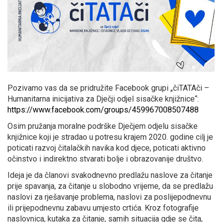
Pozivamo vas da se pridružite Facebook grupi „čiTATAči –
Humanitarna inicijativa za Dječji odjel sisačke knjižnice“:
https://www.facebook.com/groups/459967008507488
Osim pružanja moralne podrške Dječjem odjelu sisačke
knjižnice koji je stradao u potresu krajem 2020. godine cilj je
poticati razvoj čitalačkih navika kod djece, poticati aktivno
očinstvo i indirektno stvarati bolje i obrazovanije društvo.
Ideja je da članovi svakodnevno predlažu naslove za čitanje
prije spavanja, za čitanje u slobodno vrijeme, da se predlažu
naslovi za rješavanje problema, naslovi za poslijepodnevnu
ili prijepodnevnu zabavu umjesto crtića. Kroz fotografije
naslovnica, kutaka za čitanje, samih situacija gdje se čita,