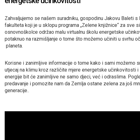
energetske učinkovitosti
Zahvaljujemo se našem suradniku, gospodinu Jakovu Baleti s
fakulteta koji je u sklopu programa „Zelene knjižnice“ za sve 
osnovnoškolce održao malu virtualnu školu energetske učinkov
potaknuo na razmišljanje o tome što možemo učiniti u svrhu o
planeta.
Korisne i zanimljive informacije o tome kako i sami možemo sm
utjecaj na klimu kroz različite mjere energetske učinkovitosti i
energije bit će zanimljive ne samo djeci, već i odraslima. Pogl
predavanje i pomozite nam da Zemlja ostane zelena za još m
generacije..