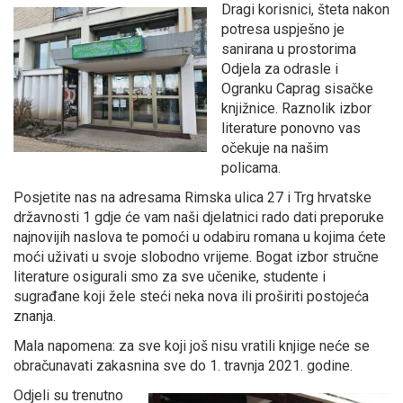
Dragi korisnici, šteta nakon
potresa uspješno je
sanirana u prostorima
Odjela za odrasle i
Ogranku Caprag sisačke
knjižnice. Raznolik izbor
literature ponovno vas
očekuje na našim
policama.
Posjetite nas na adresama Rimska ulica 27 i Trg hrvatske
državnosti 1 gdje će vam naši djelatnici rado dati preporuke
najnovijih naslova te pomoći u odabiru romana u kojima ćete
moći uživati u svoje slobodno vrijeme. Bogat izbor stručne
literature osigurali smo za sve učenike, studente i
sugrađane koji žele steći neka nova ili proširiti postojeća
znanja.
Mala napomena: za sve koji još nisu vratili knjige neće se
obračunavati zakasnina sve do 1. travnja 2021. godine.
Odjeli su trenutno