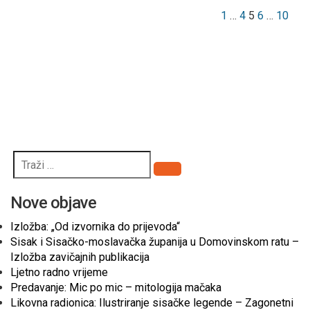
1
…
4
5
6
…
10
Pretraži
Nove objave
Izložba: „Od izvornika do prijevoda“
Sisak i Sisačko-moslavačka županija u Domovinskom ratu –
Izložba zavičajnih publikacija
Ljetno radno vrijeme
Predavanje: Mic po mic – mitologija mačaka
Likovna radionica: Ilustriranje sisačke legende – Zagonetni