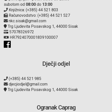
subotom od
08:00
do
13:00
Knjižnica: (+385) 44 521 803
Računovodstvo: (+385) 44 521 527
nkc.sisak@gmail.com
Trg Ljudevita Posavskog 1, 44000 Sisak
57078326972
HR7924070001839100007
Dječji odjel
(+385) 44 521 985
djecjiodjel@gmail.com
Trg Ljudevita Posavskog 1, 44000 Sisak
Ogranak Caprag