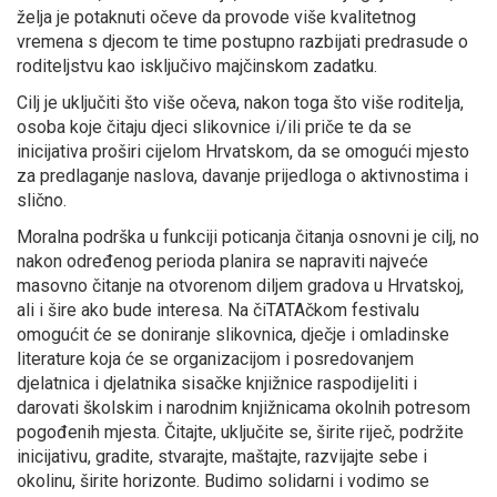
želja je potaknuti očeve da provode više kvalitetnog
vremena s djecom te time postupno razbijati predrasude o
roditeljstvu kao isključivo majčinskom zadatku.
Cilj je uključiti što više očeva, nakon toga što više roditelja,
osoba koje čitaju djeci slikovnice i/ili priče te da se
inicijativa proširi cijelom Hrvatskom, da se omogući mjesto
za predlaganje naslova, davanje prijedloga o aktivnostima i
slično.
Moralna podrška u funkciji poticanja čitanja osnovni je cilj, no
nakon određenog perioda planira se napraviti najveće
masovno čitanje na otvorenom diljem gradova u Hrvatskoj,
ali i šire ako bude interesa. Na čiTATAčkom festivalu
omogućit će se doniranje slikovnica, dječje i omladinske
literature koja će se organizacijom i posredovanjem
djelatnica i djelatnika sisačke knjižnice raspodijeliti i
darovati školskim i narodnim knjižnicama okolnih potresom
pogođenih mjesta. Čitajte, uključite se, širite riječ, podržite
inicijativu, gradite, stvarajte, maštajte, razvijajte sebe i
okolinu, širite horizonte. Budimo solidarni i vodimo se