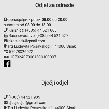
Odjel za odrasle
ponedjeljak - petak
08:00
do
20:00
subotom od
08:00
do
13:00
Knjižnica: (+385) 44 521 803
Računovodstvo: (+385) 44 521 527
nkc.sisak@gmail.com
Trg Ljudevita Posavskog 1, 44000 Sisak
57078326972
HR7924070001839100007
Dječji odjel
(+385) 44 521 985
djecjiodjel@gmail.com
Trg Ljudevita Posavskog 1, 44000 Sisak