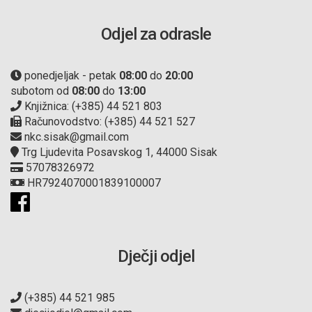
Odjel za odrasle
ponedjeljak - petak
08:00
do
20:00
subotom od
08:00
do
13:00
Knjižnica: (+385) 44 521 803
Računovodstvo: (+385) 44 521 527
nkc.sisak@gmail.com
Trg Ljudevita Posavskog 1, 44000 Sisak
57078326972
HR7924070001839100007
Dječji odjel
(+385) 44 521 985