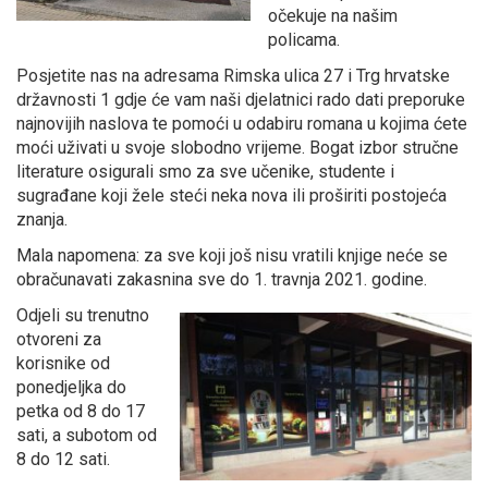
očekuje na našim
policama.
Posjetite nas na adresama Rimska ulica 27 i Trg hrvatske
državnosti 1 gdje će vam naši djelatnici rado dati preporuke
najnovijih naslova te pomoći u odabiru romana u kojima ćete
moći uživati u svoje slobodno vrijeme. Bogat izbor stručne
literature osigurali smo za sve učenike, studente i
sugrađane koji žele steći neka nova ili proširiti postojeća
znanja.
Mala napomena: za sve koji još nisu vratili knjige neće se
obračunavati zakasnina sve do 1. travnja 2021. godine.
Odjeli su trenutno
otvoreni za
korisnike od
ponedjeljka do
petka od 8 do 17
sati, a subotom od
8 do 12 sati.