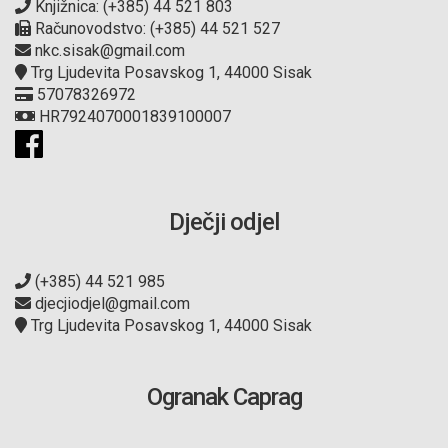
Knjižnica: (+385) 44 521 803
Računovodstvo: (+385) 44 521 527
nkc.sisak@gmail.com
Trg Ljudevita Posavskog 1, 44000 Sisak
57078326972
HR7924070001839100007
Dječji odjel
(+385) 44 521 985
djecjiodjel@gmail.com
Trg Ljudevita Posavskog 1, 44000 Sisak
Ogranak Caprag