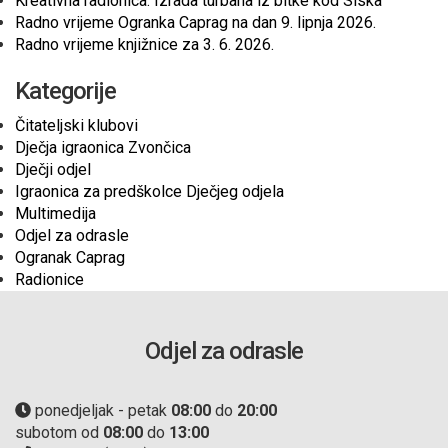
Kreativna radionica: Izrada turbana iz bitke kod Siska
Radno vrijeme Ogranka Caprag na dan 9. lipnja 2026.
Radno vrijeme knjižnice za 3. 6. 2026.
Kategorije
Čitateljski klubovi
Dječja igraonica Zvončica
Dječji odjel
Igraonica za predškolce Dječjeg odjela
Multimedija
Odjel za odrasle
Ogranak Caprag
Radionice
Odjel za odrasle
ponedjeljak - petak
08:00
do
20:00
subotom od
08:00
do
13:00