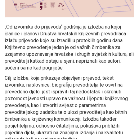
„Od izvornika do prijevoda“ godišnja je izložba na kojoj
članice i članovi Društva hrvatskih književnih prevodilaca
izlažu prijevode koje su izradili u proteklih godinu dana.
Književno prevođenje jedan je od važnih čimbenika za
uzajamno upoznavanje hrvatske i drugih svjetskih kultura, ali
prevoditelji katkad ostaju u sjeni, nepriznati kao autori,
uočeni samo kad pogriješe.
Cilj izložbe, koja prikazuje objavljeni prijevod, tekst
izvornika, naslovnice, biografiju prevoditelja te osvrt na
prevedeno djelo, jest ispraviti taj nedostatak i skrenuti
pozornost javnosti upravo na važnost i ljepotu književnog
prevođenja, kao i stvoriti svijest o parametrima
prevoditeljskog zadatka te o ulozi prevoditelja kao bitnih
čimbenika u književnoj komunikaciji. Izložba također
posjetiteljima, odnosno čitateljima, pokušava približiti
pojedina djela, ukazati na značajna izdanja i na kvalitetu