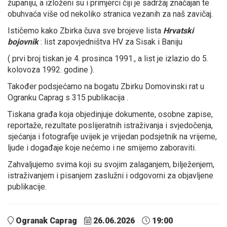
županiju, a izloženi su i primjerci čiji je sadržaj značajan te
obuhvaća više od nekoliko stranica vezanih za naš zavičaj.
Ističemo kako Zbirka čuva sve brojeve lista
Hrvatski
bojovnik
: list zapovjedništva HV za Sisak i Baniju
( prvi broj tiskan je 4. prosinca 1991., a list je izlazio do 5.
kolovoza 1992. godine ).
Također podsjećamo na bogatu Zbirku Domovinski rat u
Ogranku Caprag s 315 publikacija .
Tiskana građa koja objedinjuje dokumente, osobne zapise,
reportaže, rezultate poslijeratnih istraživanja i svjedočenja,
sjećanja i fotografije uvijek je vrijedan podsjetnik na vrijeme,
ljude i događaje koje nećemo i ne smijemo zaboraviti.
Zahvaljujemo svima koji su svojim zalaganjem, bilježenjem,
istraživanjem i pisanjem zaslužni i odgovorni za objavljene
publikacije.
Ogranak Caprag
26.06.2026
19:00