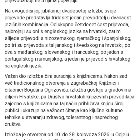
prijevoda koji se u njima pojavljuju.
Na ovogodišnjoj, jubilarnoj dvadesetoj izložbi, svoje
prijevode predstavlja trideset jedan prevoditelj u dvanaest
jezičnih kombinacija. Od ukupno četrdeset šest prijevoda,
najbrojniji su oni s engleskog jezika na hrvatski, zatim
slijede prijevodi s nizozemskog, njemačkog i španjolskog;
po tri su prijevoda s talijanskog i švedskog na hrvatski, po
dva s mađarskog, slovenskog i francuskog, po jedan s
portugalskog i rumunjskog, a jedan je prijevod s hrvatskog
na engleski jezik.
Važan dio izložbe čini suradnja s knjižnicama. Nakon sad
već tradicionalnog otvorenja u zagrebačkoj Knjižnici i
čitaonici Bogdana Ogrizovića, izložba gostuje u gradovima
diljem Hrvatske, pa Društvo hrvatskih književnih prevodilaca
zajedno s knjižnicama na taj način približava knjigu široj
publici i ukazuje na važnost čitanja kao ključne kulturne
tehnike u stvaranju zdravog, tolerantnog i naprednog
društva.
Izložba je otvorena od 10. do 28. kolovoza 2026. u Odjelu