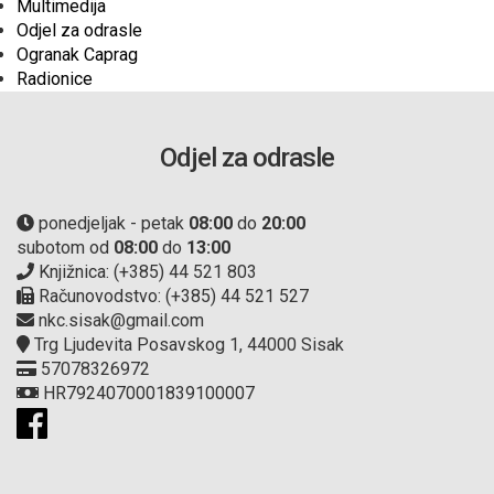
Multimedija
Odjel za odrasle
Ogranak Caprag
Radionice
Odjel za odrasle
ponedjeljak - petak
08:00
do
20:00
subotom od
08:00
do
13:00
Knjižnica: (+385) 44 521 803
Računovodstvo: (+385) 44 521 527
nkc.sisak@gmail.com
Trg Ljudevita Posavskog 1, 44000 Sisak
57078326972
HR7924070001839100007