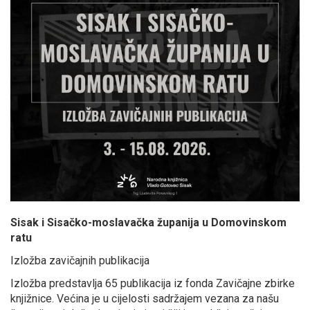
Sisak i Sisačko-moslavačka županija u Domovinskom
ratu
Izložba zavičajnih publikacija
Izložba predstavlja 65 publikacija iz fonda Zavičajne zbirke
knjižnice. Većina je u cijelosti sadržajem vezana za našu