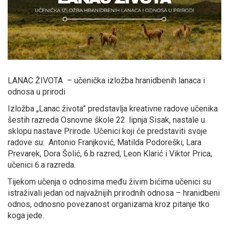
LANAC ŽIVOTA – učenička izložba hranidbenih lanaca i
odnosa u prirodi
Izložba „Lanac života” predstavlja kreativne radove učenika
šestih razreda Osnovne škole 22. lipnja Sisak, nastale u
sklopu nastave Prirode. Učenici koji će predstaviti svoje
radove su: Antonio Franjković, Matilda Podoreški, Lara
Prevarek, Dora Šolić, 6.b razred, Leon Klarić i Viktor Prica,
učenici 6.a razreda.
Tijekom učenja o odnosima među živim bićima učenici su
istraživali jedan od najvažnijih prirodnih odnosa – hranidbeni
odnos, odnosno povezanost organizama kroz pitanje tko
koga jede.