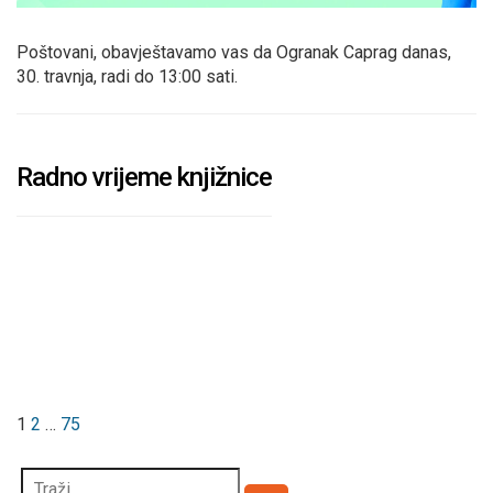
Poštovani, obavještavamo vas da Ogranak Caprag danas,
30. travnja, radi do 13:00 sati.
Radno vrijeme knjižnice
Brojevi
Stranica
Stranica
Stranica
Sljedeća
stranica
stranica
objava
1
2
…
75