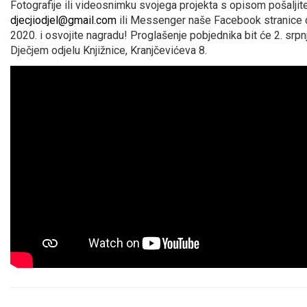
Fotografije ili videosnimku svojega projekta s opisom pošaljit
djecjiodjel@gmail.com
ili Messenger naše Facebook stranice d
2020. i osvojite nagradu! Proglašenje pobjednika bit će 2. srpnj
Dječjem odjelu Knjižnice, Kranjčevićeva 8.