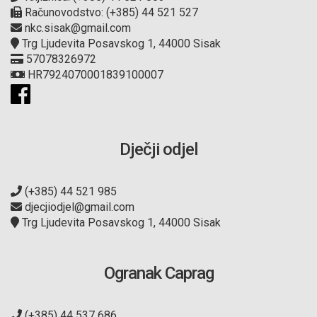
Računovodstvo: (+385) 44 521 527
nkc.sisak@gmail.com
Trg Ljudevita Posavskog 1, 44000 Sisak
57078326972
HR7924070001839100007
Dječji odjel
(+385) 44 521 985
djecjiodjel@gmail.com
Trg Ljudevita Posavskog 1, 44000 Sisak
Ogranak Caprag
(+385) 44 537 686