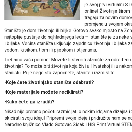
je svoj prvi virtualni S
online! Životinje širom 
tragaju za novim domo
promjena u svojem okru
Stanište je dom životinje ili biljke. Gotovo svako mjesto na Zem
najtoplije pustinje do najhladnijega leda – stanište je za neke v
i biljaka. Većina staništa uključuje zajednicu životinja i biljaka 
vodom, kisikom, tlom ili pijeskom i stijenama.
Trebamo vašu pomoć! Možete li stvoriti stanište za određenu 
životinja? To može biti životinja koja živi u Hrvatskoj ili u ne
staništu. Prije nego što započnete, stanite i razmislite…
•
Koje ćete životinjsko stanište odabrati?
•
Koje materijale možete reciklirati?
•Kako ćete ga izraditi?
Nikad nije prerano početi razmišljati o nekim idejama dizajna i
skicirati svoju ideju! Pripremi svoje ideje i pridružite nam se
Narodne knjižnice Vlado Gotovac Sisak i HiS Print Virtual STEM