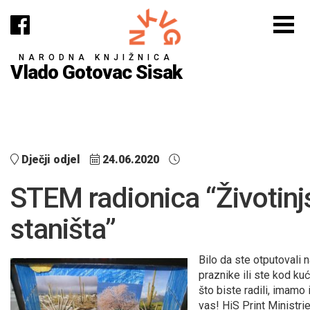
NARODNA KNJIŽNICA
Vlado Gotovac Sisak
Dječji odjel
24.06.2020
STEM radionica “Životinj
staništa”
Bilo da ste otputovali n
praznike ili ste kod ku
što biste radili, imamo
vas! HiS Print Ministri