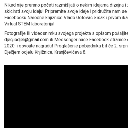
Nikad nije prerano početi razmišljati o nekim idejama dizajna i
skicirati svoju ideju! Pripremite svoje ideje i pridružite nam se
Facebooku Narodne knjižnice Vlado Gotovac Sisak i prvom ika
Virtual STEM laboratoriju!
Fotografije ili videosnimku svojega projekta s opisom pošaljit
djecjiodjel@gmail.com
ili Messenger naše Facebook stranice d
2020. i osvojite nagradu! Proglašenje pobjednika bit će 2. srpnj
Dječjem odjelu Knjižnice, Kranjčevićeva 8.