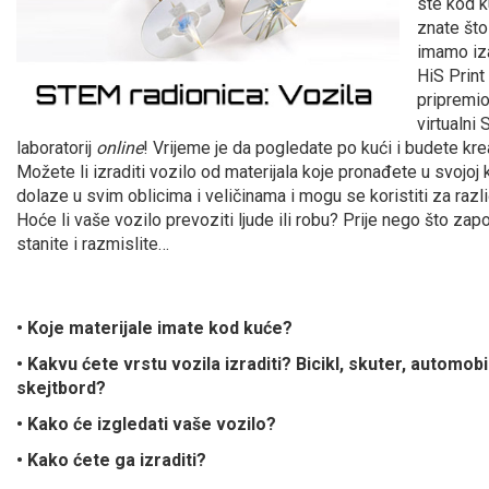
ste kod k
znate što 
imamo iz
HiS Print
pripremio
virtualni
laboratorij
online
! Vrijeme je da pogledate po kući i budete krea
Možete li izraditi vozilo od materijala koje pronađete u svojoj 
dolaze u svim oblicima i veličinama i mogu se koristiti za razl
Hoće li vaše vozilo prevoziti ljude ili robu? Prije nego što zap
stanite i razmislite…
• Koje materijale imate kod kuće?
• Kakvu ćete vrstu vozila izraditi? Bicikl, skuter, automobi
skejtbord?
• Kako će izgledati vaše vozilo?
• Kako ćete ga izraditi?