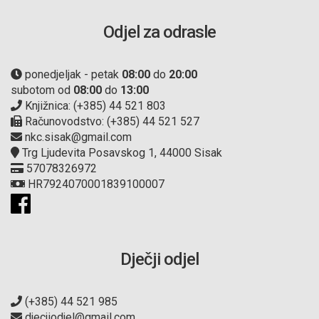
Odjel za odrasle
ponedjeljak - petak
08:00
do
20:00
subotom od
08:00
do
13:00
Knjižnica: (+385) 44 521 803
Računovodstvo: (+385) 44 521 527
nkc.sisak@gmail.com
Trg Ljudevita Posavskog 1, 44000 Sisak
57078326972
HR7924070001839100007
Dječji odjel
(+385) 44 521 985
djecjiodjel@gmail.com