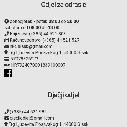
Odjel za odrasle
ponedjeljak - petak
08:00
do
20:00
subotom od
08:00
do
13:00
Knjižnica: (+385) 44 521 803
Računovodstvo: (+385) 44 521 527
nkc.sisak@gmail.com
Trg Ljudevita Posavskog 1, 44000 Sisak
57078326972
HR7924070001839100007
Dječji odjel
(+385) 44 521 985
djecjiodjel@gmail.com
Trg Ljudevita Posavskog 1, 44000 Sisak