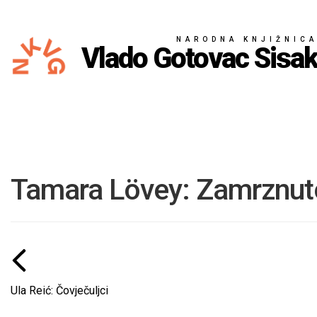
NARODNA KNJIŽNIC
Vlado Gotovac Sisa
Tamara Lövey: Zamrznut
Ula Reić: Čovječuljci