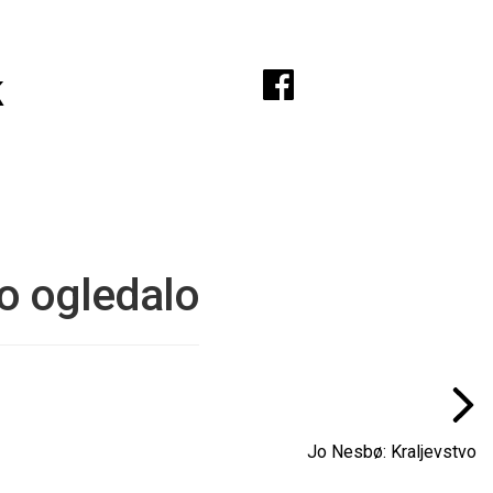
A
k
o ogledalo
Jo Nesbø: Kraljevstvo