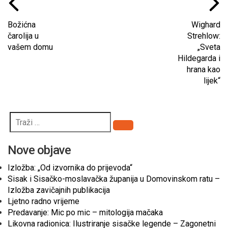
Božićna
Wighard
čarolija u
Strehlow:
vašem domu
„Sveta
Hildegarda i
hrana kao
lijek“
Pretraži
Nove objave
Izložba: „Od izvornika do prijevoda“
Sisak i Sisačko-moslavačka županija u Domovinskom ratu –
Izložba zavičajnih publikacija
Ljetno radno vrijeme
Predavanje: Mic po mic – mitologija mačaka
Likovna radionica: Ilustriranje sisačke legende – Zagonetni