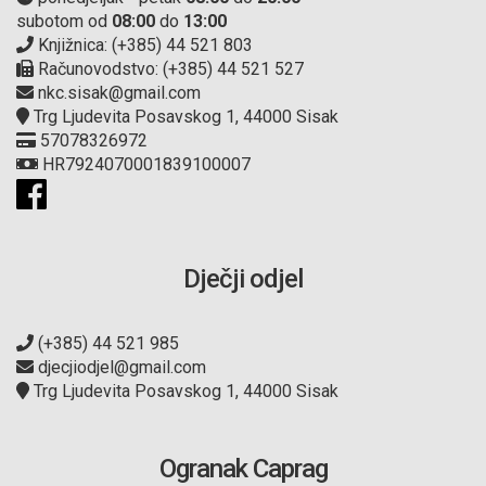
subotom od
08:00
do
13:00
Knjižnica: (+385) 44 521 803
Računovodstvo: (+385) 44 521 527
nkc.sisak@gmail.com
Trg Ljudevita Posavskog 1, 44000 Sisak
57078326972
HR7924070001839100007
Dječji odjel
(+385) 44 521 985
djecjiodjel@gmail.com
Trg Ljudevita Posavskog 1, 44000 Sisak
Ogranak Caprag