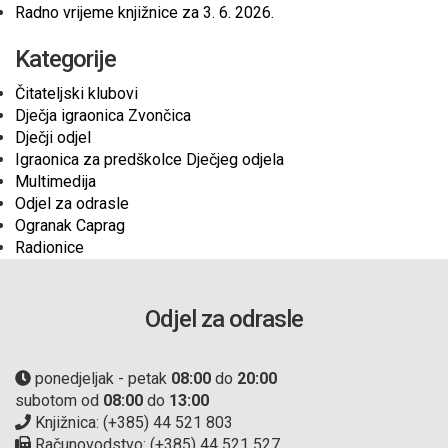
Radno vrijeme knjižnice za 3. 6. 2026.
Kategorije
Čitateljski klubovi
Dječja igraonica Zvončica
Dječji odjel
Igraonica za predškolce Dječjeg odjela
Multimedija
Odjel za odrasle
Ogranak Caprag
Radionice
Odjel za odrasle
ponedjeljak - petak
08:00
do
20:00
subotom od
08:00
do
13:00
Knjižnica: (+385) 44 521 803
Računovodstvo: (+385) 44 521 527