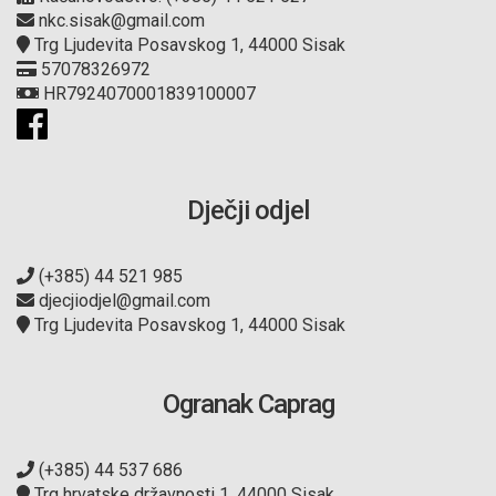
nkc.sisak@gmail.com
Trg Ljudevita Posavskog 1, 44000 Sisak
57078326972
HR7924070001839100007
Dječji odjel
(+385) 44 521 985
djecjiodjel@gmail.com
Trg Ljudevita Posavskog 1, 44000 Sisak
Ogranak Caprag
(+385) 44 537 686
Trg hrvatske državnosti 1, 44000 Sisak