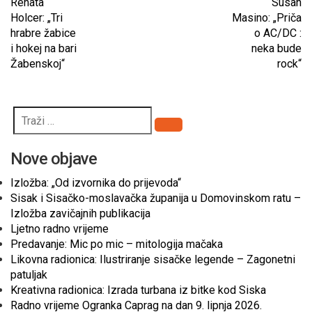
Renata
Susan
Holcer: „Tri
Masino: „Priča
hrabre žabice
o AC/DC :
i hokej na bari
neka bude
Žabenskoj“
rock“
Pretraži
Nove objave
Izložba: „Od izvornika do prijevoda“
Sisak i Sisačko-moslavačka županija u Domovinskom ratu –
Izložba zavičajnih publikacija
Ljetno radno vrijeme
Predavanje: Mic po mic – mitologija mačaka
Likovna radionica: Ilustriranje sisačke legende – Zagonetni
patuljak
Kreativna radionica: Izrada turbana iz bitke kod Siska
Radno vrijeme Ogranka Caprag na dan 9. lipnja 2026.