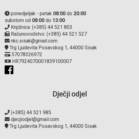
ponedjeljak - petak
08:00
do
20:00
subotom od
08:00
do
13:00
Knjižnica: (+385) 44 521 803
Računovodstvo: (+385) 44 521 527
nkc.sisak@gmail.com
Trg Ljudevita Posavskog 1, 44000 Sisak
57078326972
HR7924070001839100007
Dječji odjel
(+385) 44 521 985
djecjiodjel@gmail.com
Trg Ljudevita Posavskog 1, 44000 Sisak