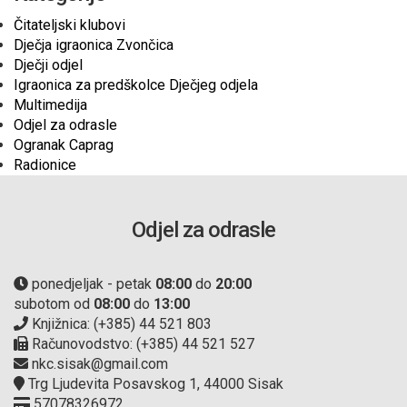
Čitateljski klubovi
Dječja igraonica Zvončica
Dječji odjel
Igraonica za predškolce Dječjeg odjela
Multimedija
Odjel za odrasle
Ogranak Caprag
Radionice
Odjel za odrasle
ponedjeljak - petak
08:00
do
20:00
subotom od
08:00
do
13:00
Knjižnica: (+385) 44 521 803
Računovodstvo: (+385) 44 521 527
nkc.sisak@gmail.com
Trg Ljudevita Posavskog 1, 44000 Sisak
57078326972