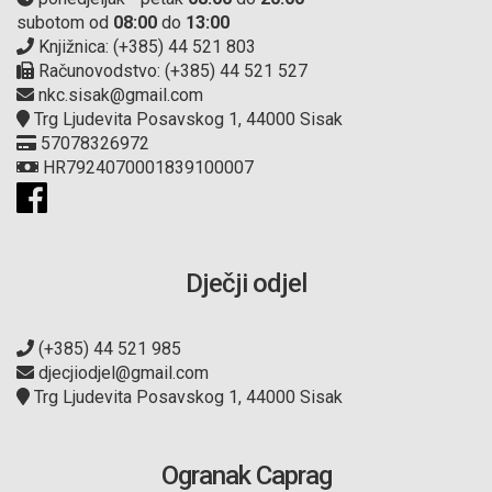
subotom od
08:00
do
13:00
Knjižnica: (+385) 44 521 803
Računovodstvo: (+385) 44 521 527
nkc.sisak@gmail.com
Trg Ljudevita Posavskog 1, 44000 Sisak
57078326972
HR7924070001839100007
Dječji odjel
(+385) 44 521 985
djecjiodjel@gmail.com
Trg Ljudevita Posavskog 1, 44000 Sisak
Ogranak Caprag