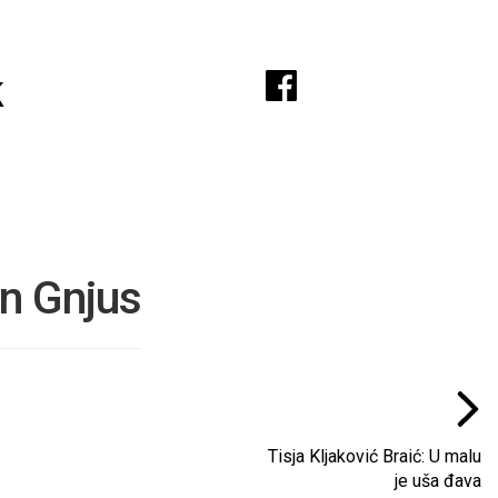
A
k
n Gnjus
Tisja Kljaković Braić: U malu
je uša đava