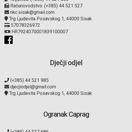
Računovodstvo: (+385) 44 521 527
nkc.sisak@gmail.com
Trg Ljudevita Posavskog 1, 44000 Sisak
57078326972
HR7924070001839100007
Dječji odjel
(+385) 44 521 985
djecjiodjel@gmail.com
Trg Ljudevita Posavskog 1, 44000 Sisak
Ogranak Caprag
(+385) 44 537 686