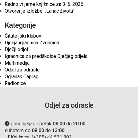
Radno vrijeme knjižnice za 3. 6. 2026.
Otvorenje izložbe: „Lanac života“
Kategorije
Čitateljski klubovi
Dječja igraonica Zvončica
Dječji odjel
Igraonica za predškolce Dječjeg odjela
Multimedija
Odjel za odrasle
Ogranak Caprag
Radionice
Odjel za odrasle
ponedjeljak - petak
08:00
do
20:00
subotom od
08:00
do
13:00
Knjižnica: (+385) 44 521 803