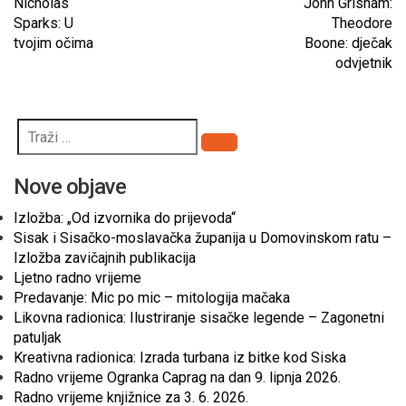
Nicholas
John Grisham:
Sparks: U
Theodore
tvojim očima
Boone: dječak
odvjetnik
Pretraži
Nove objave
Izložba: „Od izvornika do prijevoda“
Sisak i Sisačko-moslavačka županija u Domovinskom ratu –
Izložba zavičajnih publikacija
Ljetno radno vrijeme
Predavanje: Mic po mic – mitologija mačaka
Likovna radionica: Ilustriranje sisačke legende – Zagonetni
patuljak
Kreativna radionica: Izrada turbana iz bitke kod Siska
Radno vrijeme Ogranka Caprag na dan 9. lipnja 2026.
Radno vrijeme knjižnice za 3. 6. 2026.