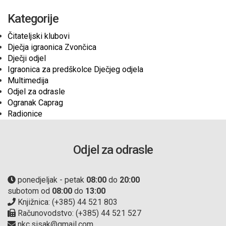
Kategorije
Čitateljski klubovi
Dječja igraonica Zvončica
Dječji odjel
Igraonica za predškolce Dječjeg odjela
Multimedija
Odjel za odrasle
Ogranak Caprag
Radionice
Odjel za odrasle
ponedjeljak - petak
08:00
do
20:00
subotom od
08:00
do
13:00
Knjižnica: (+385) 44 521 803
Računovodstvo: (+385) 44 521 527
nkc.sisak@gmail.com