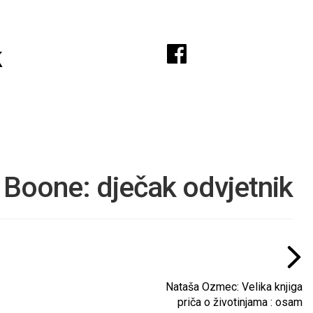
A
k
Boone: dječak odvjetnik
Nataša Ozmec: Velika knjiga
priča o životinjama : osam