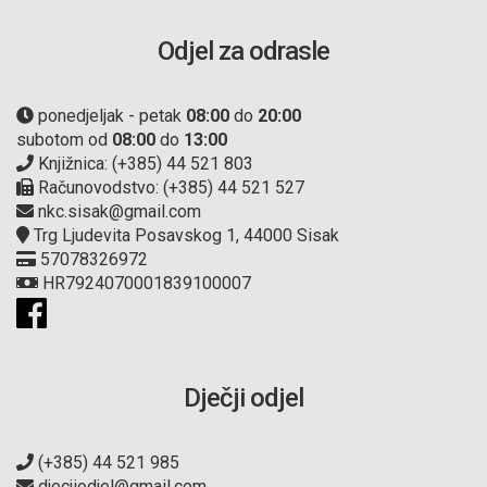
Odjel za odrasle
ponedjeljak - petak
08:00
do
20:00
subotom od
08:00
do
13:00
Knjižnica: (+385) 44 521 803
Računovodstvo: (+385) 44 521 527
nkc.sisak@gmail.com
Trg Ljudevita Posavskog 1, 44000 Sisak
57078326972
HR7924070001839100007
Dječji odjel
(+385) 44 521 985
djecjiodjel@gmail.com