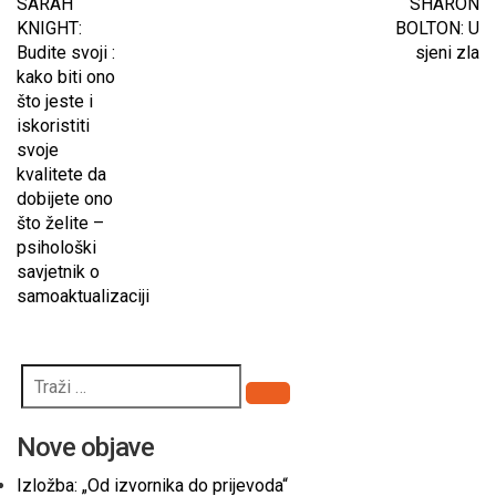
SARAH
SHARON
KNIGHT:
BOLTON: U
Budite svoji :
sjeni zla
kako biti ono
što jeste i
iskoristiti
svoje
kvalitete da
dobijete ono
što želite –
psihološki
savjetnik o
samoaktualizaciji
Pretraži
Nove objave
Izložba: „Od izvornika do prijevoda“