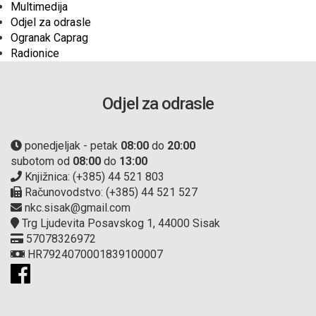
Multimedija
Odjel za odrasle
Ogranak Caprag
Radionice
Odjel za odrasle
ponedjeljak - petak
08:00
do
20:00
subotom od
08:00
do
13:00
Knjižnica: (+385) 44 521 803
Računovodstvo: (+385) 44 521 527
nkc.sisak@gmail.com
Trg Ljudevita Posavskog 1, 44000 Sisak
57078326972
HR7924070001839100007