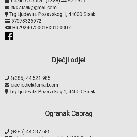
Računovodstvo: (+385) 44 521 527
nkc.sisak@gmail.com
Trg Ljudevita Posavskog 1, 44000 Sisak
57078326972
HR7924070001839100007
Dječji odjel
(+385) 44 521 985
djecjiodjel@gmail.com
Trg Ljudevita Posavskog 1, 44000 Sisak
Ogranak Caprag
(+385) 44 537 686