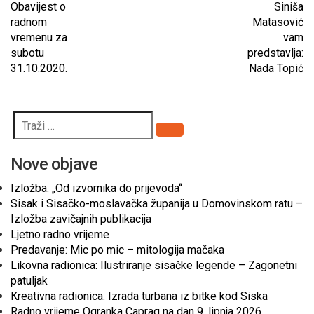
Obavijest o
Siniša
radnom
Matasović
vremenu za
vam
subotu
predstavlja:
31.10.2020.
Nada Topić
Pretraži
Nove objave
Izložba: „Od izvornika do prijevoda“
Sisak i Sisačko-moslavačka županija u Domovinskom ratu –
Izložba zavičajnih publikacija
Ljetno radno vrijeme
Predavanje: Mic po mic – mitologija mačaka
Likovna radionica: Ilustriranje sisačke legende – Zagonetni
patuljak
Kreativna radionica: Izrada turbana iz bitke kod Siska
Radno vrijeme Ogranka Caprag na dan 9. lipnja 2026.