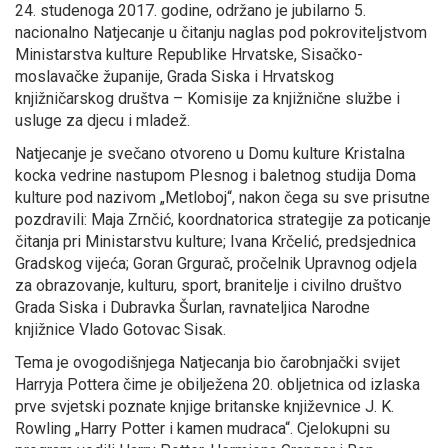
24. studenoga 2017. godine, održano je jubilarno 5.
nacionalno Natjecanje u čitanju naglas pod pokroviteljstvom
Ministarstva kulture Republike Hrvatske, Sisačko-
moslavačke županije, Grada Siska i Hrvatskog
knjižničarskog društva – Komisije za knjižnične službe i
usluge za djecu i mladež.
Natjecanje je svečano otvoreno u Domu kulture Kristalna
kocka vedrine nastupom Plesnog i baletnog studija Doma
kulture pod nazivom „Metloboj“, nakon čega su sve prisutne
pozdravili: Maja Zrnčić, koordnatorica strategije za poticanje
čitanja pri Ministarstvu kulture; Ivana Krčelić, predsjednica
Gradskog vijeća; Goran Grgurač, pročelnik Upravnog odjela
za obrazovanje, kulturu, sport, branitelje i civilno društvo
Grada Siska i Dubravka Šurlan, ravnateljica Narodne
knjižnice Vlado Gotovac Sisak.
Tema je ovogodišnjega Natjecanja bio čarobnjački svijet
Harryja Pottera čime je obilježena 20. obljetnica od izlaska
prve svjetski poznate knjige britanske književnice J. K.
Rowling „Harry Potter i kamen mudraca“. Cjelokupni su