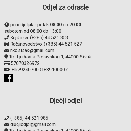
Odjel za odrasle
ponedjeljak - petak
08:00
do
20:00
subotom od
08:00
do
13:00
Knjižnica: (+385) 44 521 803
Računovodstvo: (+385) 44 521 527
nkc.sisak@gmail.com
Trg Ljudevita Posavskog 1, 44000 Sisak
57078326972
HR7924070001839100007
Dječji odjel
(+385) 44 521 985
djecjiodjel@gmail.com
Trg Ljudevita Posavskog 1, 44000 Sisak