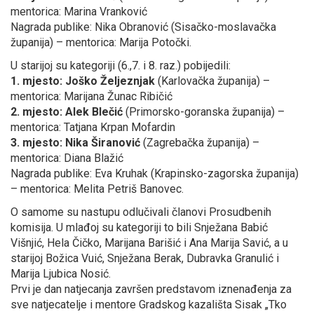
mentorica: Marina Vranković
Nagrada publike: Nika Obranović (Sisačko-moslavačka
županija) – mentorica: Marija Potočki.
U starijoj su kategoriji (6.,7. i 8. raz.) pobijedili:
1. mjesto: Joško Željeznjak
(Karlovačka županija) –
mentorica: Marijana Žunac Ribičić
2. mjesto: Alek Blečić
(Primorsko-goranska županija) –
mentorica: Tatjana Krpan Mofardin
3. mjesto: Nika Širanović
(Zagrebačka županija) –
mentorica: Diana Blažić
Nagrada publike: Eva Kruhak (Krapinsko-zagorska županija)
– mentorica: Melita Petriš Banovec.
O samome su nastupu odlučivali članovi Prosudbenih
komisija. U mlađoj su kategoriji to bili Snježana Babić
Višnjić, Hela Čičko, Marijana Barišić i Ana Marija Savić, a u
starijoj Božica Vuić, Snježana Berak, Dubravka Granulić i
Marija Ljubica Nosić.
Prvi je dan natjecanja završen predstavom iznenađenja za
sve natjecatelje i mentore Gradskog kazališta Sisak „Tko