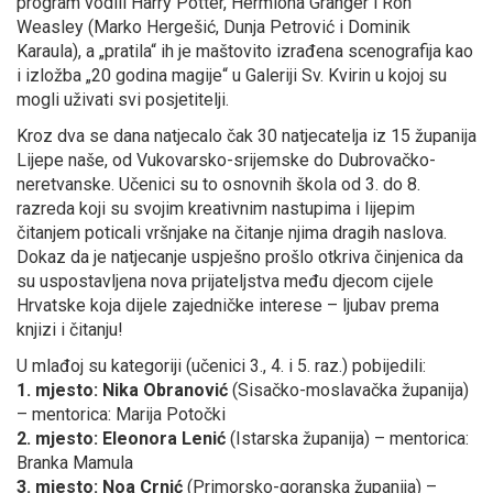
program vodili Harry Potter, Hermiona Granger i Ron
Weasley (Marko Hergešić, Dunja Petrović i Dominik
Karaula), a „pratila“ ih je maštovito izrađena scenografija kao
i izložba „20 godina magije“ u Galeriji Sv. Kvirin u kojoj su
mogli uživati svi posjetitelji.
Kroz dva se dana natjecalo čak 30 natjecatelja iz 15 županija
Lijepe naše, od Vukovarsko-srijemske do Dubrovačko-
neretvanske. Učenici su to osnovnih škola od 3. do 8.
razreda koji su svojim kreativnim nastupima i lijepim
čitanjem poticali vršnjake na čitanje njima dragih naslova.
Dokaz da je natjecanje uspješno prošlo otkriva činjenica da
su uspostavljena nova prijateljstva među djecom cijele
Hrvatske koja dijele zajedničke interese – ljubav prema
knjizi i čitanju!
U mlađoj su kategoriji (učenici 3., 4. i 5. raz.) pobijedili:
1. mjesto: Nika Obranović
(Sisačko-moslavačka županija)
– mentorica: Marija Potočki
2. mjesto: Eleonora Lenić
(Istarska županija) – mentorica:
Branka Mamula
3. mjesto: Noa Crnić
(Primorsko-goranska županija) –