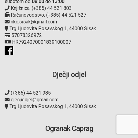
subotom od
08:00
do
13:00
Knjižnica: (+385) 44 521 803
Računovodstvo: (+385) 44 521 527
nkc.sisak@gmail.com
Trg Ljudevita Posavskog 1, 44000 Sisak
57078326972
HR7924070001839100007
Dječji odjel
(+385) 44 521 985
djecjiodjel@gmail.com
Trg Ljudevita Posavskog 1, 44000 Sisak
Ogranak Caprag