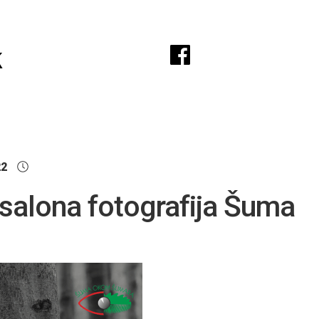
A
k
22
 salona fotografija Šuma