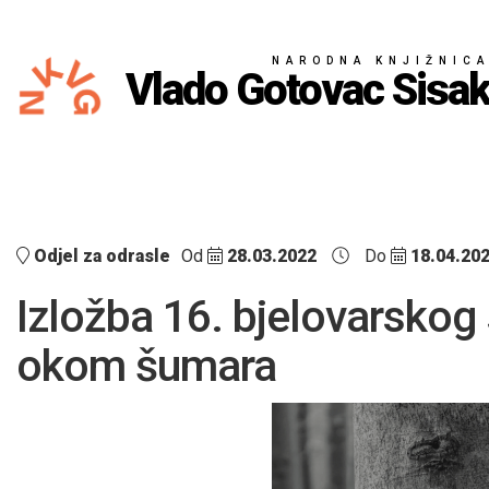
NARODNA KNJIŽNIC
Vlado Gotovac Sisa
Odjel za odrasle
Od
28.03.2022
Do
18.04.20
Izložba 16. bjelovarskog
okom šumara