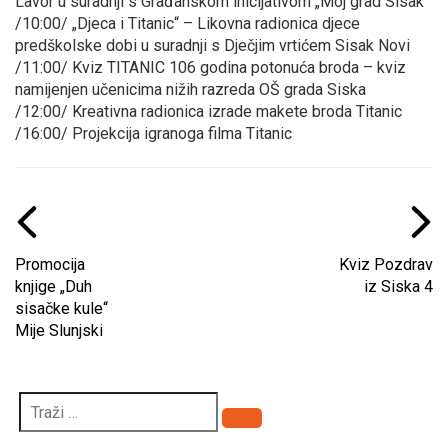
Lavor u suradnji s Građanskom inicijativom „Moj grad Sisak“
/10:00/ „Djeca i Titanic“ – Likovna radionica djece
predškolske dobi u suradnji s Dječjim vrtićem Sisak Novi
/11:00/ Kviz TITANIC 106 godina potonuća broda – kviz
namijenjen učenicima nižih razreda OŠ grada Siska
/12:00/ Kreativna radionica izrade makete broda Titanic
/16:00/ Projekcija igranoga filma Titanic
Promocija
Kviz Pozdrav
knjige „Duh
iz Siska 4
sisačke kule“
Mije Slunjski
Pretraži