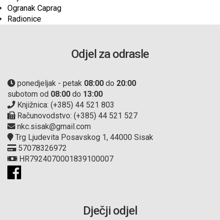
Ogranak Caprag
Radionice
Odjel za odrasle
ponedjeljak - petak
08:00
do
20:00
subotom od
08:00
do
13:00
Knjižnica: (+385) 44 521 803
Računovodstvo: (+385) 44 521 527
nkc.sisak@gmail.com
Trg Ljudevita Posavskog 1, 44000 Sisak
57078326972
HR7924070001839100007
Dječji odjel