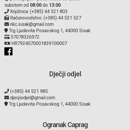
subotom od
08:00
do
13:00
Knjižnica: (+385) 44 521 803
Računovodstvo: (+385) 44 521 527
nkc.sisak@gmail.com
Trg Ljudevita Posavskog 1, 44000 Sisak
57078326972
HR7924070001839100007
Dječji odjel
(+385) 44 521 985
djecjiodjel@gmail.com
Trg Ljudevita Posavskog 1, 44000 Sisak
Ogranak Caprag