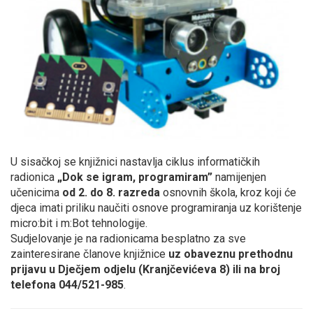
U sisačkoj se knjižnici nastavlja ciklus informatičkih
radionica
„Dok se igram, programiram”
namijenjen
učenicima
od 2. do 8. razreda
osnovnih škola, kroz koji će
djeca imati priliku naučiti osnove programiranja uz korištenje
micro:bit i m:Bot tehnologije.
Sudjelovanje je na radionicama besplatno za sve
zainteresirane članove knjižnice
uz obaveznu prethodnu
prijavu u Dječjem odjelu (Kranjčevićeva 8) ili na broj
telefona 044/521-985
.