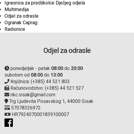
Igraonica za predškolce Dječjeg odjela
Multimedija
Odjel za odrasle
Ogranak Caprag
Radionice
Odjel za odrasle
ponedjeljak - petak
08:00
do
20:00
subotom od
08:00
do
13:00
Knjižnica: (+385) 44 521 803
Računovodstvo: (+385) 44 521 527
nkc.sisak@gmail.com
Trg Ljudevita Posavskog 1, 44000 Sisak
57078326972
HR7924070001839100007