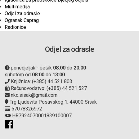
Multimedija
Odjel za odrasle
Ogranak Caprag
Radionice
Odjel za odrasle
ponedjeljak - petak
08:00
do
20:00
subotom od
08:00
do
13:00
Knjižnica: (+385) 44 521 803
Računovodstvo: (+385) 44 521 527
nkc.sisak@gmail.com
Trg Ljudevita Posavskog 1, 44000 Sisak
57078326972
HR7924070001839100007