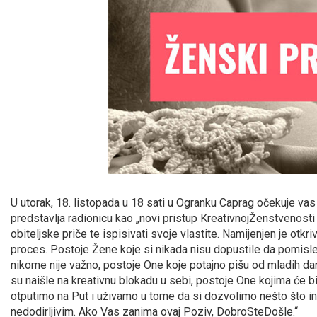
U utorak, 18. listopada u 18 sati u Ogranku Caprag očekuje vas
predstavlja radionicu kao „novi pristup KreativnojŽenstvenost
obiteljske priče te ispisivati svoje vlastite. Namijenjen je otkriv
proces. Postoje Žene koje si nikada nisu dopustile da pomisle 
nikome nije važno, postoje One koje potajno pišu od mladih dana p
su naišle na kreativnu blokadu u sebi, postoje One kojima će 
otputimo na Put i uživamo u tome da si dozvolimo nešto što 
nedodirljivim. Ako Vas zanima ovaj Poziv, DobroSteDošle.“