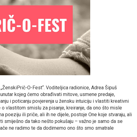
 „ŽenskiPrič-O-Fest“. Voditeljica radionice, Adrea Šipuš
i unutar kojeg ćemo obrađivati mitove, usmene predaje,
anju i poticanju povjerenja u žensku intuiciju i vlastiti kreativni
o vlastitom smislu za pisanje, kreiranje, da ono što misle
oeziju ili priče, ali ih ne dijele, postoje One koje stvaraju, ali
biti smiješno da tako nešto pokušaju – važno je samo da se
inače ne radimo te da dodirnemo ono što smo smatrale