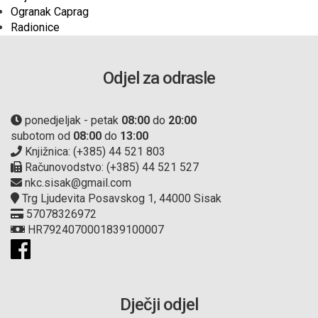
Ogranak Caprag
Radionice
Odjel za odrasle
ponedjeljak - petak
08:00
do
20:00
subotom od
08:00
do
13:00
Knjižnica: (+385) 44 521 803
Računovodstvo: (+385) 44 521 527
nkc.sisak@gmail.com
Trg Ljudevita Posavskog 1, 44000 Sisak
57078326972
HR7924070001839100007
Dječji odjel