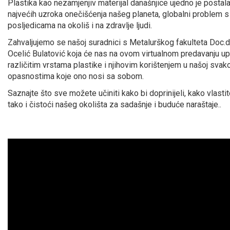
Plastika kao nezamjenjiv materijal današnjice ujedno je postala
najvećih uzroka onečišćenja našeg planeta, globalni problem s
posljedicama na okoliš i na zdravlje ljudi.
Zahvaljujemo se našoj suradnici s Metalurškog fakulteta Doc.d
Ocelić Bulatović koja će nas na ovom virtualnom predavanju up
različitim vrstama plastike i njihovim korištenjem u našoj svakod
opasnostima koje ono nosi sa sobom.
Saznajte što sve možete učiniti kako bi doprinijeli, kako vlasti
tako i čistoći našeg okolišta za sadašnje i buduće naraštaje..