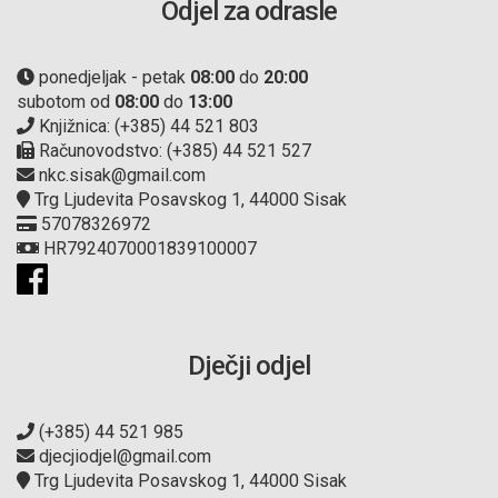
Odjel za odrasle
ponedjeljak - petak
08:00
do
20:00
subotom od
08:00
do
13:00
Knjižnica: (+385) 44 521 803
Računovodstvo: (+385) 44 521 527
nkc.sisak@gmail.com
Trg Ljudevita Posavskog 1, 44000 Sisak
57078326972
HR7924070001839100007
Dječji odjel
(+385) 44 521 985
djecjiodjel@gmail.com
Trg Ljudevita Posavskog 1, 44000 Sisak