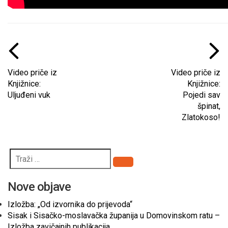
Video priče iz
Video priče iz
Knjižnice:
Knjižnice:
Uljuđeni vuk
Pojedi sav
špinat,
Zlatokoso!
Pretraži
Nove objave
Izložba: „Od izvornika do prijevoda“
Sisak i Sisačko-moslavačka županija u Domovinskom ratu –
Izložba zavičajnih publikacija