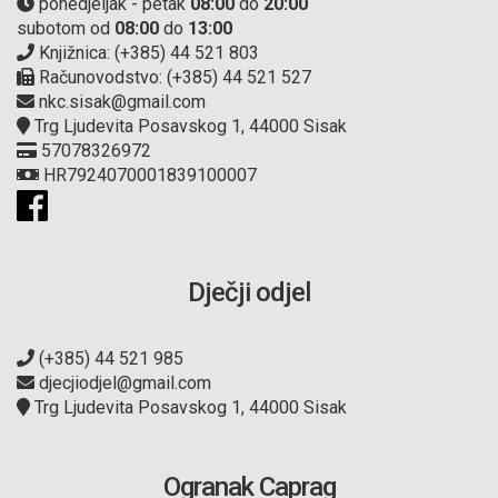
ponedjeljak - petak
08:00
do
20:00
subotom od
08:00
do
13:00
Knjižnica: (+385) 44 521 803
Računovodstvo: (+385) 44 521 527
nkc.sisak@gmail.com
Trg Ljudevita Posavskog 1, 44000 Sisak
57078326972
HR7924070001839100007
Dječji odjel
(+385) 44 521 985
djecjiodjel@gmail.com
Trg Ljudevita Posavskog 1, 44000 Sisak
Ogranak Caprag