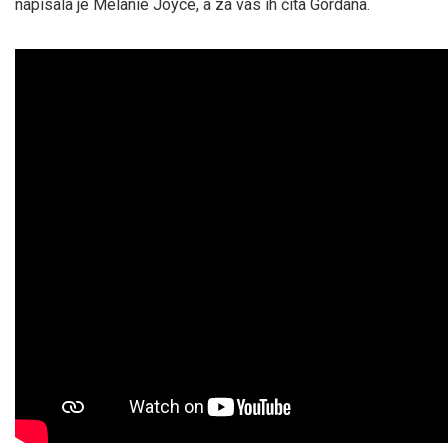
napisala je Melanie Joyce, a za vas ih čita Gordana.