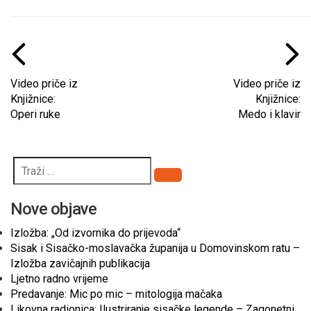
Video priče iz
Video priče iz
Knjižnice:
Knjižnice:
Operi ruke
Medo i klavir
Pretraži
Nove objave
Izložba: „Od izvornika do prijevoda“
Sisak i Sisačko-moslavačka županija u Domovinskom ratu –
Izložba zavičajnih publikacija
Ljetno radno vrijeme
Predavanje: Mic po mic – mitologija mačaka
Likovna radionica: Ilustriranje sisačke legende – Zagonetni