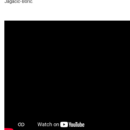
Jagačić-Borić.