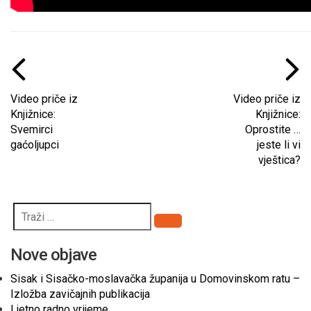
Video priče iz
Video priče iz
Knjižnice:
Knjižnice:
Svemirci
Oprostite …
gaćoljupci
jeste li vi
vještica?
Pretraži
Nove objave
Sisak i Sisačko-moslavačka županija u Domovinskom ratu –
Izložba zavičajnih publikacija
Ljetno radno vrijeme