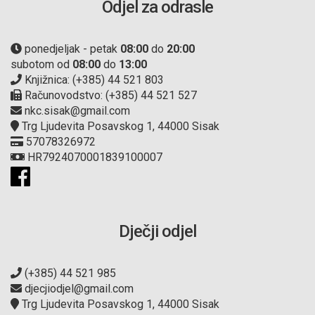
Odjel za odrasle
ponedjeljak - petak
08:00
do
20:00
subotom od
08:00
do
13:00
Knjižnica: (+385) 44 521 803
Računovodstvo: (+385) 44 521 527
nkc.sisak@gmail.com
Trg Ljudevita Posavskog 1, 44000 Sisak
57078326972
HR7924070001839100007
Dječji odjel
(+385) 44 521 985
djecjiodjel@gmail.com
Trg Ljudevita Posavskog 1, 44000 Sisak