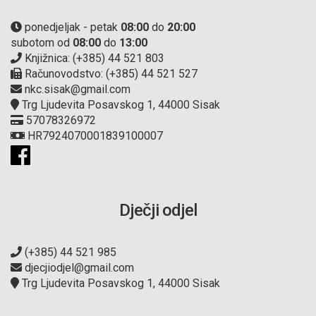
ponedjeljak - petak
08:00
do
20:00
subotom od
08:00
do
13:00
Knjižnica: (+385) 44 521 803
Računovodstvo: (+385) 44 521 527
nkc.sisak@gmail.com
Trg Ljudevita Posavskog 1, 44000 Sisak
57078326972
HR7924070001839100007
Dječji odjel
(+385) 44 521 985
djecjiodjel@gmail.com
Trg Ljudevita Posavskog 1, 44000 Sisak